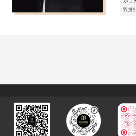
东山
双拼别墅