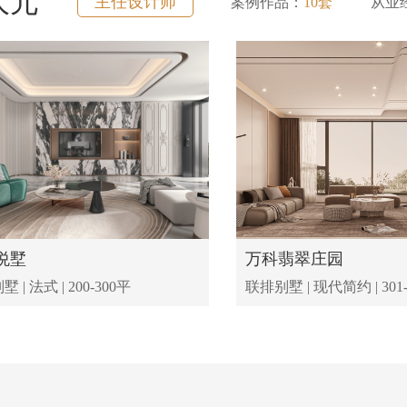
大元
主任设计师
案例作品：
10套
从业
悦墅
万科翡翠庄园
 | 法式 | 200-300平
联排别墅 | 现代简约 | 301