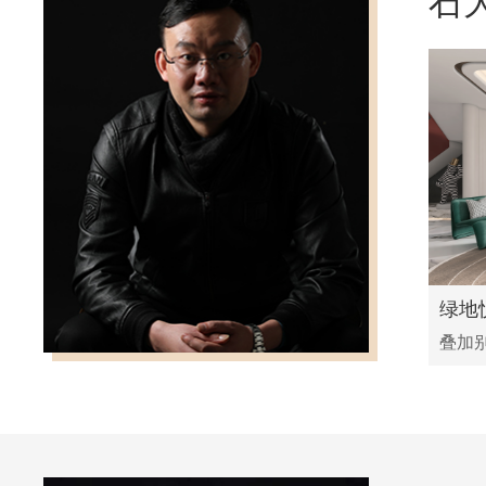
石
绿地
叠加别墅