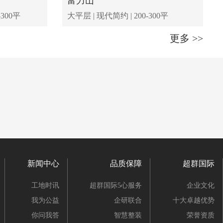
富力山
-300平
大平层 | 现代简约 | 200-300平
更多 >>
新闻中心
品质保障
超群国际
工地时讯
超群国际5心服务
企业文化
我为公益
企研联合
十大卓越优势
你问我答
智慧整装
荣誉资质