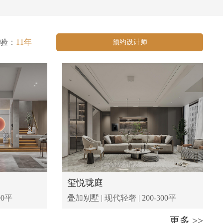
验：
11年
预约设计师
玺悦珑庭
00平
叠加别墅 | 现代轻奢 | 200-300平
更多 >>