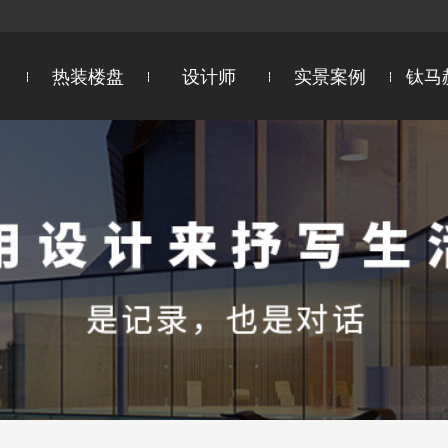
热装楼盘
设计师
实景案例
钛马
区
设计院院长
新吴区
设计总监
锡山区
惠山区
首席设计师
饮用水卫生
超群国际5心服务
江阴
主任设计师
宜兴
智能测绘