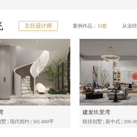
飞
主任设计师
案例作品：
10套
从业经
湾
建发玖里湾
 | 现代简约 | 501-800平
联排别墅 | 新中式 | 200-3