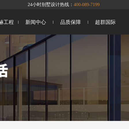
24小时别墅设计热线：
400-089-7199
赫工程
新闻中心
品质保障
超群国际
工地时讯
企研联合
声环境系统
我为公益
智慧整装
地下室防潮
你问我答
群英会
企业文化
全案服务
十大卓越优势
德系精