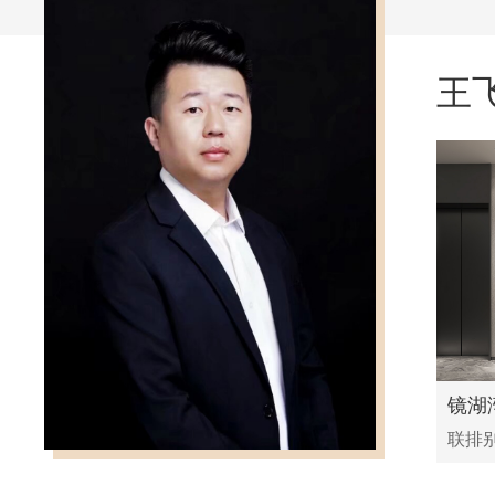
王
镜湖
联排别墅