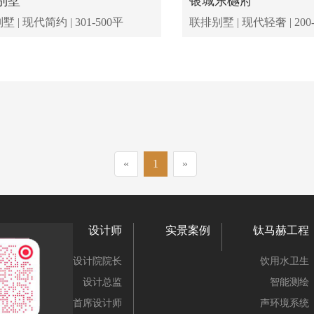
别墅
银城东樾府
 | 现代简约 | 301-500平
联排别墅 | 现代轻奢 | 200
«
1
»
设计师
实景案例
钛马赫工程
设计院院长
饮用水卫生
设计总监
智能测绘
首席设计师
声环境系统