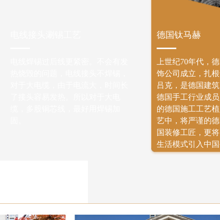
电线接头涮锡工艺
德国钛马赫
电线焊锡过后线更紧密。不会有发
上世纪70年代，
热烧毁的问题，电线接头不焊锡，
饰公司成立，扎根
对于大电缆，由于电流大，时间长
吕克，是德国建筑
了接头容易发热。所以对于大电
德国手工行业成员
缆，多股铜芯线，最好用焊锡加
的德国施工工艺植
固。
艺中，将严谨的德
国装修工匠，更将
生活模式引入中国