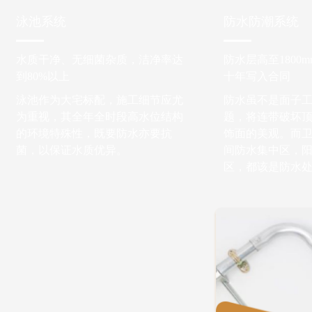
泳池系统
防水防潮系统
水质干净、无细菌杂质，洁净率达
防水层高至1800
到80%以上
十年写入合同
泳池作为大宅标配，施工细节应尤
防水虽不是面子
为重视，其全年全时段高水位结构
题，将连带破坏
的环境特殊性，既要防水亦要抗
饰面的美观。而
菌，以保证水质优异。
间防水集中区，
区，都该是防水