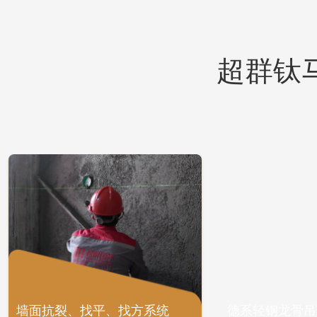
超群钛
墙面抗裂、找平、找方系统
德系轻钢龙骨吊