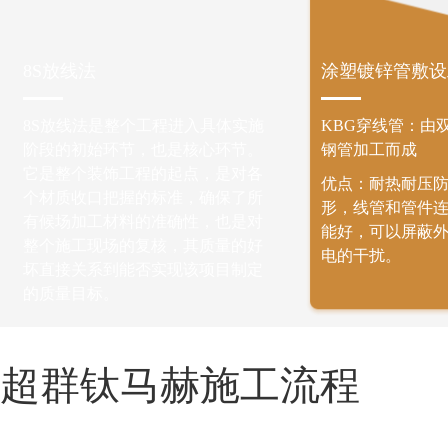
8S放线法
涂塑镀锌管敷设
8S放线法是整个工程进入具体实施
KBG穿线管：由
阶段的初始环节，也是核心环节。
钢管加工而成
它是整个装饰工程的起点，是对各
优点：耐热耐压
个材质收口把握的标准，确保了所
形，线管和管件
有候场加工材料的准确性，也是对
能好，可以屏蔽
整个施工现场的复核，其质量的好
电的干扰。
坏直接关系到能否实现该项目制定
的质量目标。
超群钛马赫施工流程