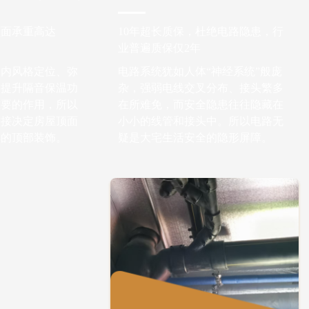
顶面承重高达
10年超长质保，杜绝电路隐患，行
业普遍质保仅2年
室内风格定位、弥
电路系统犹如人体“神经系统”般庞
、提升隔音保温功
杂，强弱电线交叉分布、接头繁多
重要的作用，所以
在所难免，而安全隐患往往隐藏在
直接决定房屋顶面
小小的线管和接头中。所以电路无
样的顶部装饰。
疑是大宅生活安全的隐形屏障。