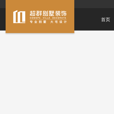
首页
滨湖区
经开区
梁溪