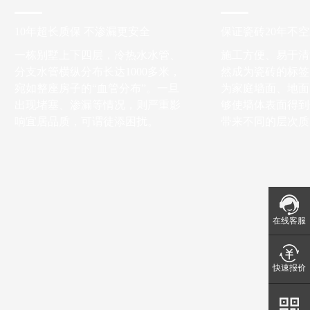
10年超长质保 不渗漏更安全
保证瓷砖20年不
一栋别墅上下四层，冷热水水管、
施工方便、易于清
分支水管横纵分布长达1000多米，
然成为瓷砖的标签
宛如整座房子的“血管分布”。一旦
为家庭墙面、地面
出现堵塞、渗漏等情况，则严重影
够使墙体表面得到
响宜居品质，可谓徒添困扰。
带来不同的层次质
在线客服
快速报价