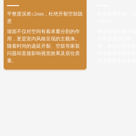
平整度误差≤2mm，杜绝开裂空鼓隐
杜绝变形开裂，
患
100KG
墙面不仅对空间有着承重分割的作
房屋吊顶对整个
用，更是室内风格呈现的主载体。
补房屋原始结构
随着时间的递延开裂、空鼓等家装
能，都起到至关
问题却直接影响视觉效果及居住质
其自身承重能力
量。
能否承载复杂多