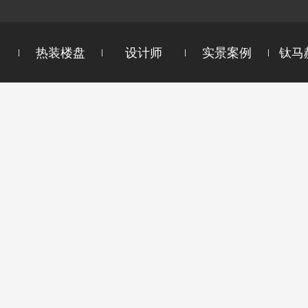
热装楼盘
设计师
实景案例
钛马
区
设计院院长
新吴区
设计总监
锡山区
惠山区
首席设计师
饮用水卫生
超群国际5心服务
江阴
主任设计师
宜兴
智能测绘