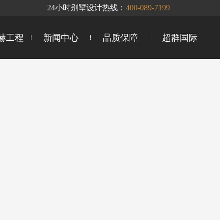
24小时别墅设计热线：
400-089-7199
赫工程
新闻中心
品质保障
超群国际
工地时讯
企研联合
声环境系统
我为公益
智慧整装
地下室防潮
你问我答
群英会
企业文化
全案服务
十大卓越优势
德系精