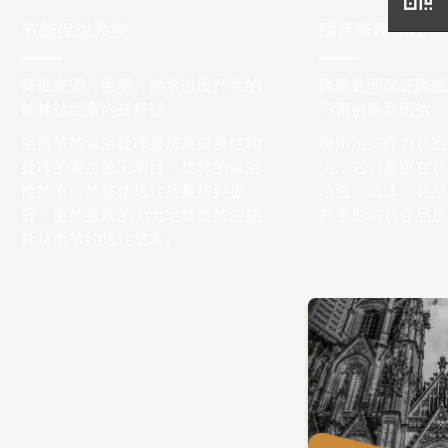
节能保温系统
隔音降噪系统
降低空调、照明、热水供应产生的
降噪处理保证降低至
能耗达到室内最舒适
不再被噪音困扰
温度节能保温处理是房屋自身结构
噪声污染作为居室
处理的重点施工项目，优异的保温
源，它们盘踞在居
性能不但能够使居住质量得到提
地面、墙体、甚至
升，更能直观的为大宅降低能源损
严重影响居住品质
耗从而节约居住成本。