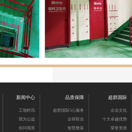
新闻中心
品质保障
超群国际
工地时讯
超群国际5心服务
企业文化
我为公益
企研联合
十大卓越优势
你问我答
智慧整装
荣誉资质