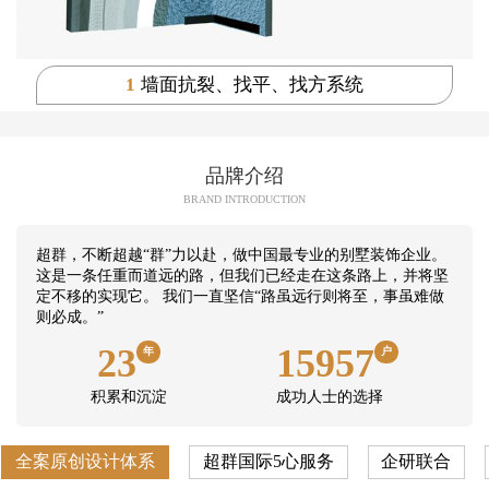
1
墙面抗裂、找平、找方系统
品牌介绍
BRAND INTRODUCTION
超群，不断超越“群”力以赴，做中国最专业的别墅装饰企业。
这是一条任重而道远的路，但我们已经走在这条路上，并将坚
定不移的实现它。 我们一直坚信“路虽远行则将至，事虽难做
则必成。”
23
15957
年
户
积累和沉淀
成功人士的选择
全案原创设计体系
超群国际5心服务
企研联合