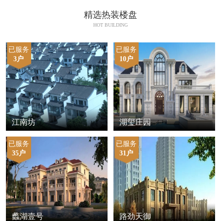
精选热装楼盘
HOT BUILDING
已服务
已服务
3户
10户
江南坊
湖玺庄园
已服务
已服务
35户
31户
蠡湖壹号
路劲天御