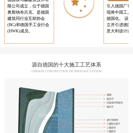
限公司成立，位于德国
引入德国厂长
奥斯纳布吕克。是德国
现将中国工人
建筑同行业互助协会
德国化。 设
(BG)和德国手工业行会
立并引进德国
(HWK)成员。
意大利设计师
源自德国的十大施工工艺体系
GERMAN CONSTRUCTION TECHNOLOGY SYSTEM