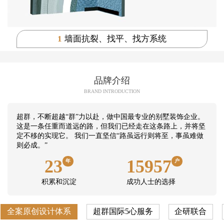
1
墙面抗裂、找平、找方系统
品牌介绍
BRAND INTRODUCTION
超群，不断超越“群”力以赴，做中国最专业的别墅装饰企业。
这是一条任重而道远的路，但我们已经走在这条路上，并将坚
定不移的实现它。 我们一直坚信“路虽远行则将至，事虽难做
则必成。”
23
15957
年
户
积累和沉淀
成功人士的选择
全案原创设计体系
超群国际5心服务
企研联合