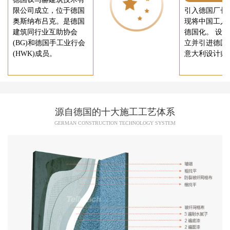
限公司成立，位于德国
引入德国厂长
奥斯纳布吕克。是德国
现将中国工人
建筑同行业互助协会
德国化。 设
(BG)和德国手工业行会
立并引进德国
(HWK)成员。
意大利设计师
源自德国的十大施工工艺体系
GERMAN CONSTRUCTION TECHNOLOGY SYSTEM