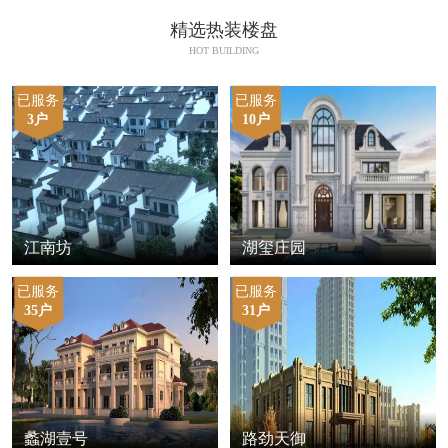
精选热装楼盘
HOT BUILDING
已服务
已服务
3户
10户
江南坊
湖玺庄园
已服务
已服务
35户
31户
蠡湖壹号
路劲天御