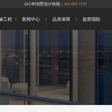
24小时别墅设计热线：
400-089-7199
赫工程
新闻中心
品质保障
超群国际
工地时讯
企研联合
声环境系统
我为公益
智慧整装
地下室防潮
你问我答
群英会
企业文化
全案服务
十大卓越优势
德系精