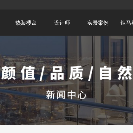
热装楼盘
设计师
实景案例
钛马
区
设计院院长
新吴区
设计总监
锡山区
惠山区
首席设计师
饮用水卫生
超群国际5心服务
江阴
主任设计师
宜兴
智能测绘