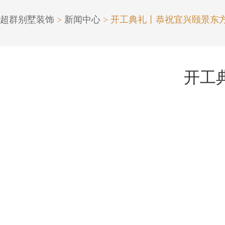
超群别墅装饰
>
新闻中心
> 开工典礼丨恭祝宜兴颐景东
开工