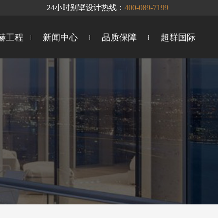
24小时别墅设计热线：
400-089-7199
赫工程
新闻中心
品质保障
超群国际
工地时讯
企研联合
声环境系统
我为公益
智慧整装
地下室防潮
你问我答
群英会
企业文化
全案服务
十大卓越优势
德系精