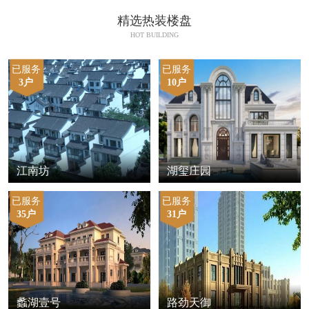
精选热装楼盘
HOT BUILDING
已服务
已服务
3户
10户
江南坊
湖玺庄园
已服务
已服务
35户
31户
蠡湖壹号
路劲天御