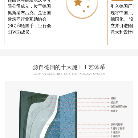
限公司成立，位于德国
引入德国厂长
奥斯纳布吕克。是德国
现将中国工人
建筑同行业互助协会
德国化。 设
(BG)和德国手工业行会
立并引进德国
(HWK)成员。
意大利设计师
源自德国的十大施工工艺体系
GERMAN CONSTRUCTION TECHNOLOGY SYSTEM