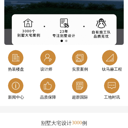
热装楼盘
设计师
实景案例
钛马赫工程
新闻中心
品质保障
超群国际
工地时讯
3000
别墅大宅设计
例