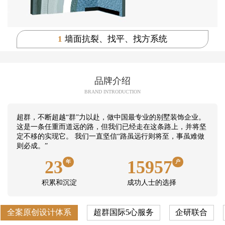
1
墙面抗裂、找平、找方系统
品牌介绍
BRAND INTRODUCTION
超群，不断超越“群”力以赴，做中国最专业的别墅装饰企业。
这是一条任重而道远的路，但我们已经走在这条路上，并将坚
定不移的实现它。 我们一直坚信“路虽远行则将至，事虽难做
则必成。”
23
15957
年
户
积累和沉淀
成功人士的选择
全案原创设计体系
超群国际5心服务
企研联合