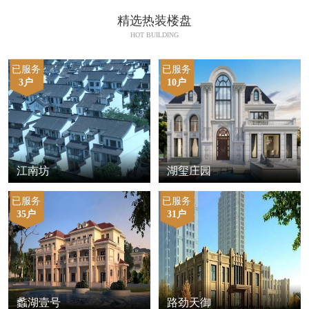
精选热装楼盘
HOT BUILDING
已服务
已服务
3户
10户
江南坊
湖玺庄园
已服务
已服务
35户
31户
蠡湖壹号
路劲天御