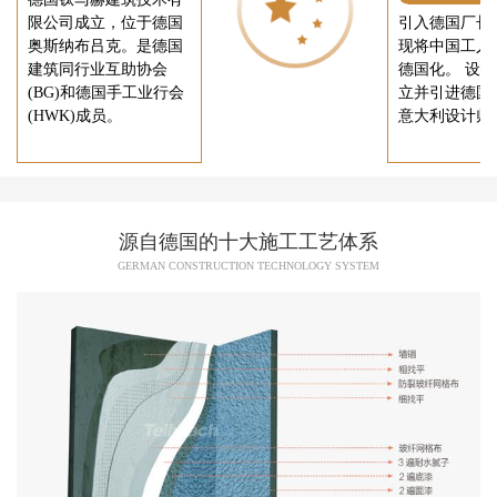
限公司成立，位于德国
引入德国厂长
奥斯纳布吕克。是德国
现将中国工人
建筑同行业互助协会
德国化。 设
(BG)和德国手工业行会
立并引进德国
(HWK)成员。
意大利设计师
源自德国的十大施工工艺体系
GERMAN CONSTRUCTION TECHNOLOGY SYSTEM