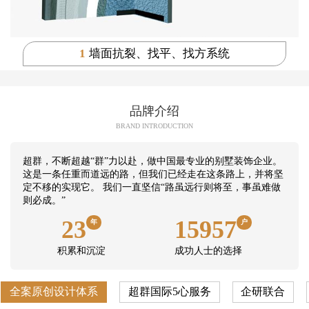
1
墙面抗裂、找平、找方系统
品牌介绍
BRAND INTRODUCTION
超群，不断超越“群”力以赴，做中国最专业的别墅装饰企业。
这是一条任重而道远的路，但我们已经走在这条路上，并将坚
定不移的实现它。 我们一直坚信“路虽远行则将至，事虽难做
则必成。”
23
15957
年
户
积累和沉淀
成功人士的选择
全案原创设计体系
超群国际5心服务
企研联合