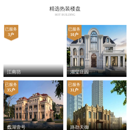
精选热装楼盘
HOT BUILDING
已服务
已服务
3户
10户
江南坊
湖玺庄园
已服务
已服务
35户
31户
蠡湖壹号
路劲天御