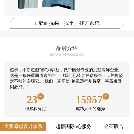
1
墙面抗裂、找平、找方系统
品牌介绍
BRAND INTRODUCTION
超群，不断超越“群”力以赴，做中国最专业的别墅装饰企业。
这是一条任重而道远的路，但我们已经走在这条路上，并将坚
定不移的实现它。 我们一直坚信“路虽远行则将至，事虽难做
则必成。”
23
15957
年
户
积累和沉淀
成功人士的选择
全案原创设计体系
超群国际5心服务
企研联合