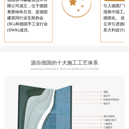
限公司成立，位于德国
引入德国厂长
奥斯纳布吕克。是德国
现将中国工人
建筑同行业互助协会
德国化。 设
(BG)和德国手工业行会
立并引进德国
(HWK)成员。
意大利设计师
源自德国的十大施工工艺体系
GERMAN CONSTRUCTION TECHNOLOGY SYSTEM