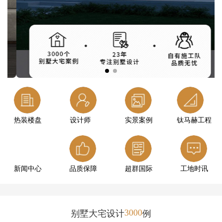
热装楼盘
设计师
实景案例
钛马赫工程
新闻中心
品质保障
超群国际
工地时讯
3000
别墅大宅设计
例