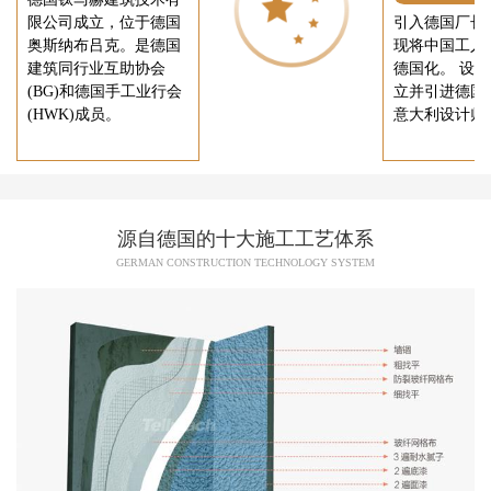
限公司成立，位于德国
引入德国厂长
奥斯纳布吕克。是德国
现将中国工人
建筑同行业互助协会
德国化。 设
(BG)和德国手工业行会
立并引进德国
(HWK)成员。
意大利设计师
源自德国的十大施工工艺体系
GERMAN CONSTRUCTION TECHNOLOGY SYSTEM