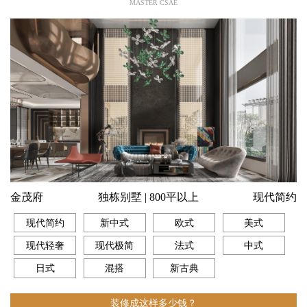
MASTER CSAE
芙蓉山庄
独栋别墅 | 501-800平
欧式
现代简约
新中式
欧式
美式
现代轻奢
现代极简
法式
中式
日式
混搭
新古典
装修成这样多少钱？