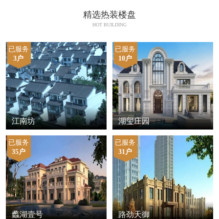
精选热装楼盘
HOT BUILDING
已服务
已服务
3户
10户
江南坊
湖玺庄园
已服务
已服务
35户
31户
蠡湖壹号
路劲天御