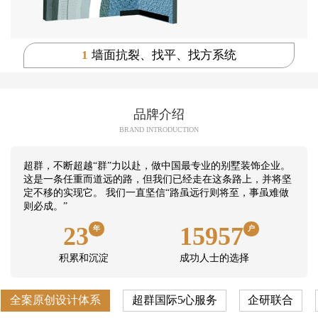
1
墙面抗裂、找平、找方系统
品牌介绍
BRAND INTRODUCTION
超群，不断超越“群”力以赴，做中国最专业的别墅装饰企业。
这是一条任重而道远的路，但我们已经走在这条路上，并将坚
定不移的实现它。 我们一直坚信“路虽远行则将至，事虽难做
则必成。”
23
15957
年
户
积累和沉淀
成功人士的选择
全案原创设计体系
超群国际5心服务
企研联合