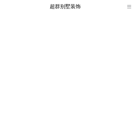
超群别墅装饰

超群别墅装饰