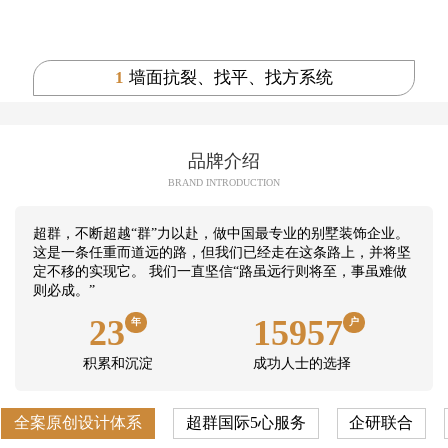
1
墙面抗裂、找平、找方系统
品牌介绍
BRAND INTRODUCTION
超群，不断超越“群”力以赴，做中国最专业的别墅装饰企业。
这是一条任重而道远的路，但我们已经走在这条路上，并将坚
定不移的实现它。 我们一直坚信“路虽远行则将至，事虽难做
则必成。”
23
15957
年
户
积累和沉淀
成功人士的选择
全案原创设计体系
超群国际5心服务
企研联合