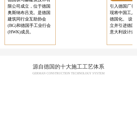
限公司成立，位于德国
引入德国厂长
奥斯纳布吕克。是德国
现将中国工人
建筑同行业互助协会
德国化。 设
(BG)和德国手工业行会
立并引进德国
(HWK)成员。
意大利设计师
源自德国的十大施工工艺体系
GERMAN CONSTRUCTION TECHNOLOGY SYSTEM