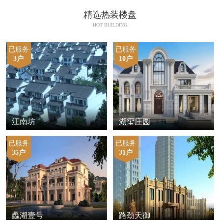
精选热装楼盘
HOT BUILDING
已服务
已服务
3户
10户
江南坊
湖玺庄园
已服务
已服务
35户
31户
蠡湖壹号
路劲天御