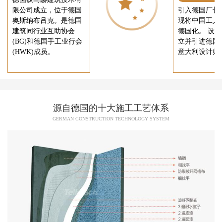
限公司成立，位于德国
引入德国厂长
奥斯纳布吕克。是德国
现将中国工人
建筑同行业互助协会
德国化。 设
(BG)和德国手工业行会
立并引进德国
(HWK)成员。
意大利设计师
源自德国的十大施工工艺体系
GERMAN CONSTRUCTION TECHNOLOGY SYSTEM