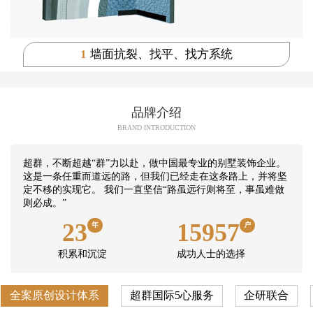
1
墙面抗裂、找平、找方系统
品牌介绍
BRAND INTRODUCTION
超群，不断超越“群”力以赴，做中国最专业的别墅装饰企业。
这是一条任重而道远的路，但我们已经走在这条路上，并将坚
定不移的实现它。 我们一直坚信“路虽远行则将至，事虽难做
则必成。”
23
15957
年
户
积累和沉淀
成功人士的选择
全案原创设计体系
超群国际5心服务
企研联合