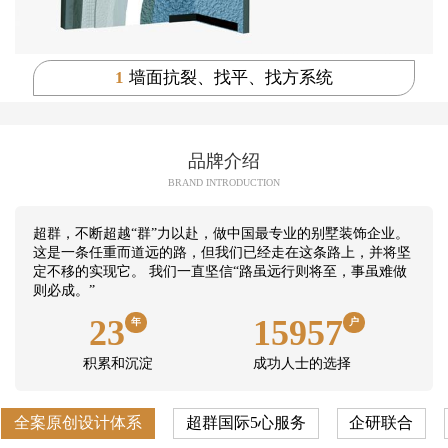
1
墙面抗裂、找平、找方系统
品牌介绍
BRAND INTRODUCTION
超群，不断超越“群”力以赴，做中国最专业的别墅装饰企业。
这是一条任重而道远的路，但我们已经走在这条路上，并将坚
定不移的实现它。 我们一直坚信“路虽远行则将至，事虽难做
则必成。”
23
15957
年
户
积累和沉淀
成功人士的选择
全案原创设计体系
超群国际5心服务
企研联合