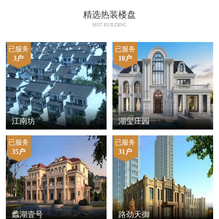
精选热装楼盘
HOT BUILDING
已服务
已服务
3户
10户
江南坊
湖玺庄园
已服务
已服务
35户
31户
蠡湖壹号
路劲天御