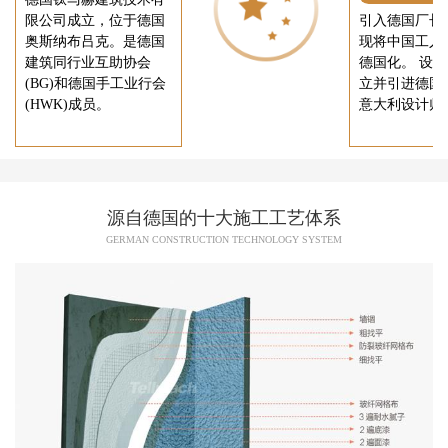
限公司成立，位于德国
引入德国厂长
奥斯纳布吕克。是德国
现将中国工人
建筑同行业互助协会
德国化。 设
(BG)和德国手工业行会
立并引进德国
(HWK)成员。
意大利设计师
源自德国的十大施工工艺体系
GERMAN CONSTRUCTION TECHNOLOGY SYSTEM